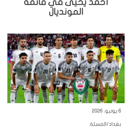
أحمد يحيى في قائمة
المونديال
6 يونيو، 2026
بغداد/المسلة: