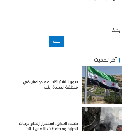
بحث
بحث
آخر تحديث
سوريا.. اشتباكات مع دواعش في
منطقة السيدة زينب
طقس العراق.. استمرار ارتفاع درجات
الحرارة ومحافظات تلامس لـ 50