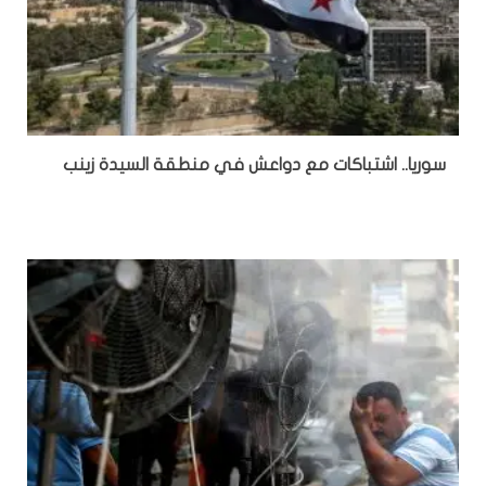
سوريا.. اشتباكات مع دواعش في منطقة السيدة زينب