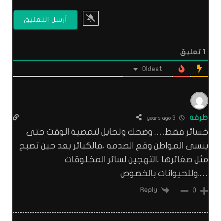
1
تعليق
Oldest
طرفه
3 years ago
خسائر فقط…. وضحك وتحايل لتمضية الوقت حتى
ينسى المواطن وقع الصدمه ،فالكبائر بعد حين تصبح
مثل صغائرها ،التهجين لسائر المخلوقات
….وللحيوانات بالخصوص
Reply
0