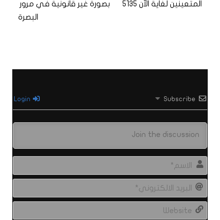
المتعينين لغاية الآن 5135
بصورة غير قانونية في مرور
البصرة
Login
Subscribe
الاس
البري
الال
site