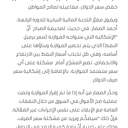
خفض سعر الدولار، مفاعيله لصالح المواطن.
ويقول مقرِّر اللجنة المالية النيابية للدورة الرابعة،
أحمد الصفار، في حديث لصحيفة الصباح أنَّ
“الإشكالية التي ستواجه الموازنة (سعر برميل
النفط) الذي يتم تحضير الموازنة وبناؤها على
أساسه، وفي ظل تذبذب أسعار النفط بين الارتفاع
والانخفاض، تضع المشرّع أمام مشكلة على أي
سعر ستعتمد الموازنة، بالإضافة إلى إشكالية سعر
صرف الدولار.
وحذّر الصفار من أنه إذا ما تم إقرار الموازنة وتمت
عملية ضخ الأموال في السوق من خلال النفقات
العامة مع الإبقاء على نفس الإجراءات غير الفعّالة،
فإنَّ ذلك “سيضخِّم ويزيد من مشكلة سعر الصرف،
وذلك على اعتبار أنَّ زيادة كمية النقد في التداول