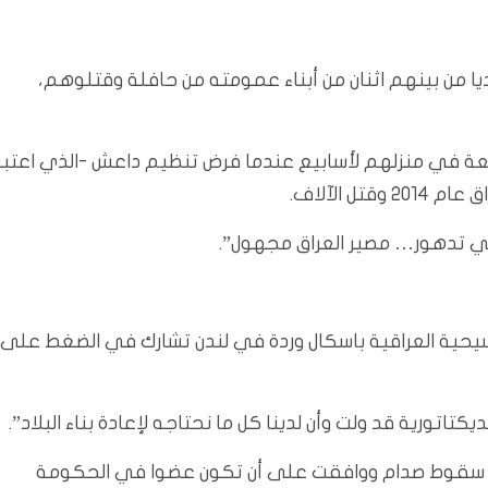
ل مسلحون تابعون للقاعدة 24 رجلا أيزيديا من بينهم اثنان من أبناء عمومته من حافلة وقتلوهم،
عة في منزلهم لأسابيع عندما فرض تنظيم داعش -الذي اعتبر
 الآلاف.
مني تدهور… مصير العراق مجهول”.
مسيحية العراقية باسكال وردة في لندن تشارك في الضغط على
يكتاتورية قد ولت وأن لدينا كل ما نحتاجه لإعادة بناء البلاد”.
راطية ما بعد سقوط صدام ووافقت على أن تكون عضوا في الحكومة