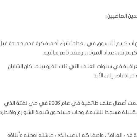
ن الماضيين:
لقدم إيهاب كريم للتسوق في بغداد لشراء أحذية كرة قدم جديدة قبل
ر كريم في عداد الموتى وفقد ناصر ساقيه.
راقية في سنوات العنف التي تلت الغزو بينما كان الشابان
عمد مهند لفت، الموظف الحكومي لفتة (51 عاما)، اندلعت أعمال عنف طائفية في عام 2006 في حي لفتة الذي
 بقنبلة مسجدا للشيعة. وجاب مسلحون شيعة الشوارع واضطرت
حة في العراق”، واصفا كم الرعب الذي عاشته زوجته وأبناؤه