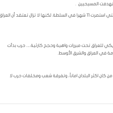
تهدفت المسيحيين .
ونجت باسكال من عدة محاولات اغتيال خلال فترة عملها التي استمرت 11 شهرا في السلطة. لكنها لا تزال تعتقد أن العراق
مريكي للعراق تحت مبررات واهية وحجج كارثية… حرب بدآت
ة في العراق والشرق الأوسط.
ن كان اكثر البلدان اماناً، وتفرقة شعب ومخلفات حرب لا