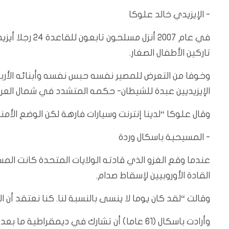
‭-‬ الإيزيدي خالد علوكا
في عام 2007 أنز
تاركين الأطفال الصغار.
وخوفا من التعرض للمصير نفسه حبس نفسه وأبنائه الأرب
الإيزيديين عبدة للشيطان- حكمه المتشدد في شمال العراق عام 2014 وقتل
وقال علوكا “لدينا إنترنت وسيارات فارهة لكن الوضع الأ
‭-‬ المسيحية باسكال وردة
عندما وقع الغزو الذي قادته الولايات المتحدة كانت ال
القادة الأوروبيين لإسقاط صدام.
وقالت “لقد كان يوما لا ينسى بالنسبة لنا. كنا نعتقد أن الد
وأرادت باسكال (61 عاما) أن تشارك في ديمق