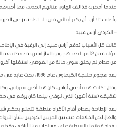
عندما أمطرت قذائف الهاون منزلهم الجديد، مما أجبرهم 
وأضاف “لا أريد أن يكبر أبنائي في بلد تطحنه رحى الحروب و
– الكردي أراس عبيد
كانت كل الأسباب تدفع أراس عبيد إلى الرغبة في الإطاحة
من صدام لم يخلق سوى حالة من الفوضى استغلها آخرون لا
بعد هجوم حلبجة الكيماوي عام 1988، بحث عابد في مسقط رأسه للعثور على جثث عائلته.
وقال “كانت هذه أختي أواس، كان هذا أخي سيرياس، وكان
شقيقه (ستة أشهر) الذي توفي بينما كان يرضع في حضن
بعد الإطاحة بصدام أقام الأكراد منطقة تتمتع بحكم شب
بغداد قواتها بالسيطرة على مساحات من الأراضي وقطع ا