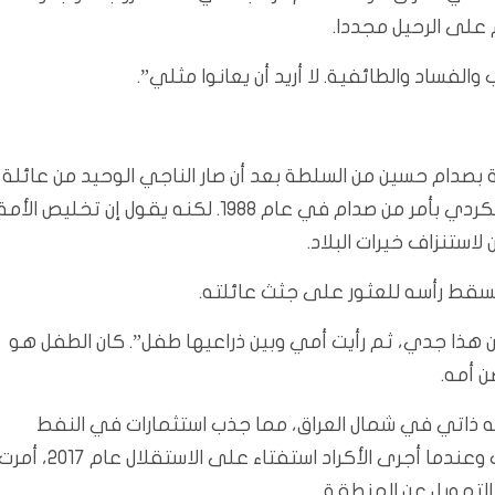
على الرحيل مجددا.
الفساد والطائفية. لا أريد أن يعانوا مثلي”.
 بصدام حسين من السلطة بعد أن صار الناجي الوحيد من عائلة
مؤلفة من 12 فردا بعد هجوم بالغاز استهدف مجتمعه الكردي بأمر من صدام في عام 1988. لكنه يقول إن تخليص الأم
ستنزاف خيرات البلاد.
 هذا جدي، ثم رأيت أمي وبين ذراعيها طفل”. كان الطفل هو
 أمه.
ه ذاتي في شمال العراق، مما جذب استثمارات في النفط
والغاز. لكن الخلافات دبت بين الحزبين الكرديين بشأن الثروات وعندما أجرى الأكراد استفتاء على الاستقلال عام 2017،
لتمويل عن المنطقة.