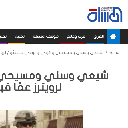
العراق
عرب وعالم
موقف المسلة
تحليل
تقني
Home
شيعي وسني ومسيحي وكردي وايزيدي يتحدثون لرويترز عمّا قبل 
شيعي وسني ومسيحي و
لرويترز عمّا قبل 2003 وما