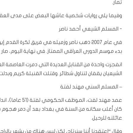
ثمار.
وفيما يلي روايات شخصية عاشها البعض على مدى العقدي
‭‭-‬‬ المسلم الشيعي أحمد ناصر
في عام 2007 ذهب ناصر وزميله في فريق لكرة ا
بدء موسم الدوري العراقي الممتاز. في نهاية اليوم، صا
انفجرت واحدة من القنابل العديدة التي دمرت العاصمة الع
الشيعيان يقفان لتناول شطائر‭‭‭.‬‬‬ وقتلت القنبلة كريم وبدلت حياة ناصر إلى الأبد.
– المسلم السني مهند لفتة
كان أغلب سكانه من السنة في بغداد بعد أن دمر هجوم
عائلته للرحيل.
وقال “اعتقدنا أننا سنرتاح، لكن ليس هناك من يشعر بالرا