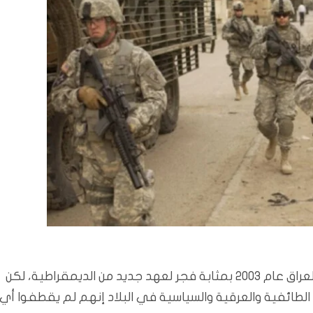
بغداد/المسلة: وعدت الولايات المتحدة بأن يكون غزوها للعراق عام 2003 بمثابة فجر لعهد جديد من الديمقراطية، لكن
وعات الطائفية والعرقية والسياسية في البلاد إنهم لم يقطفوا أي