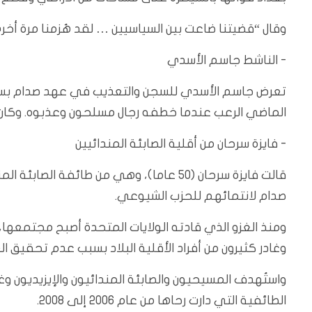
وقال “قضيتنا ضاعت بين السياسيين … لقد هُزمنا مرة أخر
‭-‬ الناشط جاسم الأسدي
تعرض جاسم الأسدي للسجن والتعذيب في عهد صدام بسبب 
الماضي الرعب عندما خطفه رجال مسلحون وعذبوه. وكان ال
‭-‬ فايزة سرحان من أقلية الصابئة المندائيين
قالت فايزة سرحان (50 عاما)، وهي من طائفة
صدام لانتمائهم للحزب الشيوعي.
ومنذ الغزو الذي قادته الولايات المتحدة أصبح مجتمعها، 
وغادر كثيرون من أفراد الأقلية البلاد بسبب عدم تحقيق الع
واستُهدف المسيحيون والصابئة المندائيون والإيزيديون و
الطائفية التي دارت رحاها من عام 2006 إلى 2008.