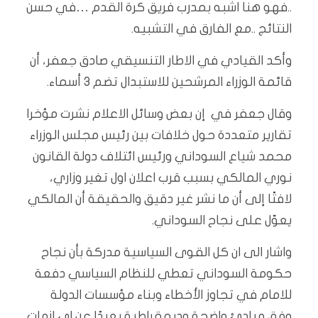
..فهو هنا اشبه بمدرب فريق كرة القدم …في حسن
النتائج ..مع الفارق في التشبيه.
وأكد القيادي في الاطار التنسيقي صادق جعفر، أن
قائمة الوزراء المرشحين للاستبدال تضم 3 أسماء.
وقال جعفر في إن بعض وسائل الاعلام نشرت مؤخرا
تقارير متعددة حول خلافات بين رئيس مجلس الوزراء
محمد شياع السوداني ورئيس ائتلاف دولة القانون
نوري المالكي بسبب قرب اعلان اول تغير وزاري،
لافتًا إلى أن ما نشر غير دقيق والحقيقة أن المالكي
يعوّل على نجاح السوداني.
واشار الى ان كل القوى السياسية مدركة بأن نجاح
حكومة السوداني تعطي للنظام السياسي دفعة
للامام في تجاوز الأخطاء وبناء مؤسسات الدولة
وفق مبادئ واضحة وديمقراطية بعيدًا عن اي ازمات