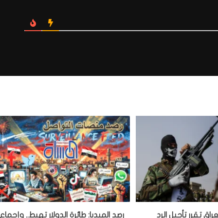
اق تقرر تأجيل الرد
رصد الميديا: طائرة الدولار تهبط.. وإجماع