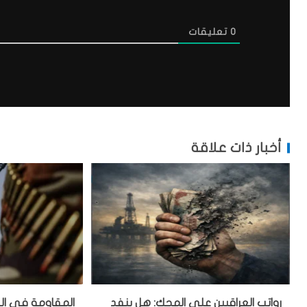
0
تعليقات
أخبار ذات علاقة
رواتب العراقيين على المحك: هل ينفد
المقاومة في العر