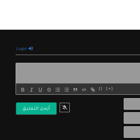
Login
{}
[+]
الاسم*
البريد
الالكتروني*
Website