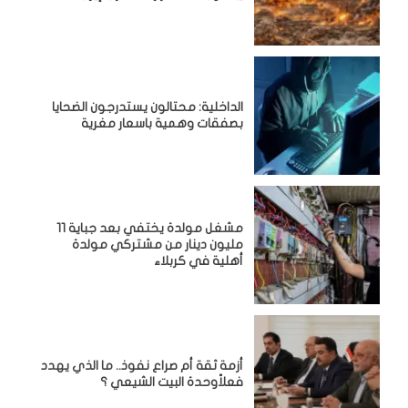
الداخلية: محتالون يستدرجون الضحايا
بصفقات وهمية باسعار مغرية
مشغل مولدة يختفي بعد جباية 11
مليون دينار من مشتركي مولدة
أهلية في كربلاء
أزمة ثقة أم صراع نفوذ.. ما الذي يهدد
فعلاًوحدة البيت الشيعي ؟