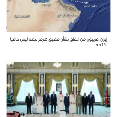
إيران: قريبون من اتفاق بشأن مضيق هرمز لكنه ليس كافيا
لفتحه