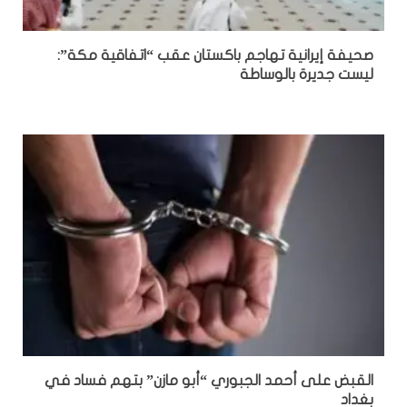
صحيفة إيرانية تهاجم باكستان عقب “اتفاقية مكة”:
ليست جديرة بالوساطة
القبض على أحمد الجبوري “أبو مازن” بتهم فساد في
بغداد