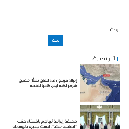
بحث
بحث
آخر تحديث
إيران: قريبون من اتفاق بشأن مضيق
هرمز لكنه ليس كافيا لفتحه
صحيفة إيرانية تهاجم باكستان عقب
“اتفاقية مكة”: ليست جديرة بالوساطة