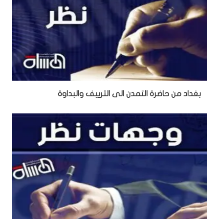
بغداد من حاضرة التمدن الى الترييف والبداوة