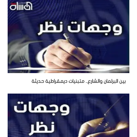
بين البرلمان والشارع.. متبنيات ديمقراطية حديثة