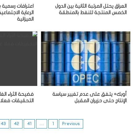
العراق يحتل المرتبة الثانية بين الدول
اعترافات رسمية 
الخمس المنتجة للنفط بالمنطقة
الرعاية الاجتماعي
الميزانية
أوبك+ يتفق على عدم تغيير سياسة
فضيحة الثراء ا
الإنتاج حتى حزيران المقبل
التحقيقات فعلا عن 30 مليارديرًا 
43
42
41
…
1
Previous