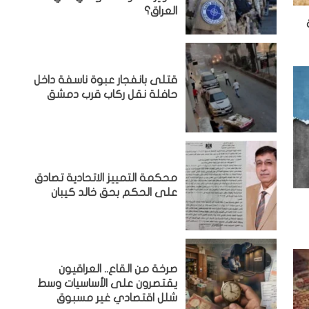
العراق؟
قتلى بانفجار عبوة ناسفة داخل
حافلة نقل ركاب قرب دمشق
محكمة التمييز الاتحادية تصادق
على الحكم بحق خالد كيبان
صرخة من القاع.. العراقيون
يقتصرون على الأساسيات وسط
شلل اقتصادي غير مسبوق