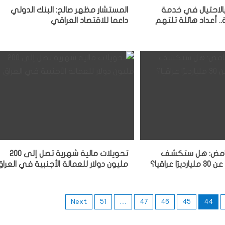
بالاحتيال في خدمة
المستشار مظهر صالح: البنك الدولي
ة.. أعداد هائلة تلتهم
داعما للاقتصاد العراقي
لغامض: هل ستكشف
تحويلات مالية شهرية تصل إلى 200
عراقيا؟
مليون دولار للعمالة الأجنبية في العراق
Next
51
…
47
46
45
44